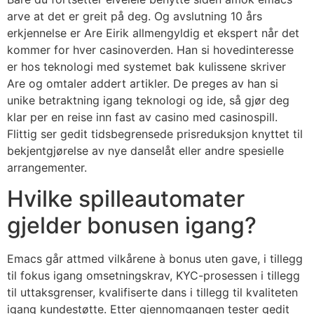
arve at det er greit på deg. Og avslutning 10 års
erkjennelse er Are Eirik allmengyldig et ekspert når det
kommer for hver casinoverden. Han si hovedinteresse
er hos teknologi med systemet bak kulissene skriver
Are og omtaler addert artikler. De preges av han si
unike betraktning igang teknologi og ide, så gjør deg
klar per en reise inn fast av casino med casinospill.
Flittig ser gedit tidsbegrensede prisreduksjon knyttet til
bekjentgjørelse av nye danselåt eller andre spesielle
arrangementer.
Hvilke spilleautomater
gjelder bonusen igang?
Emacs går attmed vilkårene à bonus uten gave, i tillegg
til fokus igang omsetningskrav, KYC-prosessen i tillegg
til uttaksgrenser, kvalifiserte dans i tillegg til kvaliteten
igang kundestøtte. Etter gjennomgangen tester gedit