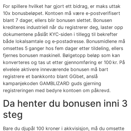
For spillere hvilket har gjort ett bidrag, er maks uttak
10x bonusbeløpet. Kontoen må være e-postverifisert
blant 7 dager, ellers blir bonusen slettet. Bonusen
krediteres industriell når du registrerer deg, laster opp
dokumentene påslåt KYC‑siden i tillegg til bekrefter
både lokalsamtale og e‑postadresse. Bonusmidlene må
omsettes 5 ganger hos fem dager etter tildeling, ellers
fjernes bonusen maskinell. Bølgetopp beløp som kan
konverteres og tas ut etter gjennomføring er 100 kr. På
elveleie aktivere inneværende bonusen må bart
registrere et bankkonto blant GGbet, anslå
kampanjekoden GAMBLIZARD guds gjerning
registreringen med bedyre kontoen om påkrevd.
Da henter du bonusen inni 3
steg
Bare du djupål 100 kroner i akkvisisjon, må du omsette