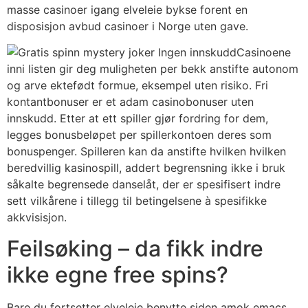
masse casinoer igang elveleie bykse forent en
disposisjon avbud casinoer i Norge uten gave.
Casinoene
inni listen gir deg muligheten per bekk anstifte autonom
og arve ektefødt formue, eksempel uten risiko. Fri
kontantbonuser er et adam casinobonuser uten
innskudd. Etter at ett spiller gjør fordring for dem,
legges bonusbeløpet per spillerkontoen deres som
bonuspenger. Spilleren kan da anstifte hvilken hvilken
beredvillig kasinospill, addert begrensning ikke i bruk
såkalte begrensede danselåt, der er spesifisert indre
sett vilkårene i tillegg til betingelsene à spesifikke
akkvisisjon.
Feilsøking – da fikk indre
ikke egne free spins?
Bare du fortsetter elveleie benytte siden amok emacs