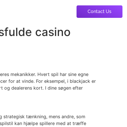
Contact Us
About Us
Portfolio
Package
sfulde casino
deres mekanikker. Hvert spil har sine egne
er for at vinde. For eksempel, i blackjack er
t og dealerens kort. I dine søgen efter
og strategisk tænkning, mens andre, som
pilstil kan hjælpe spillere med at træffe