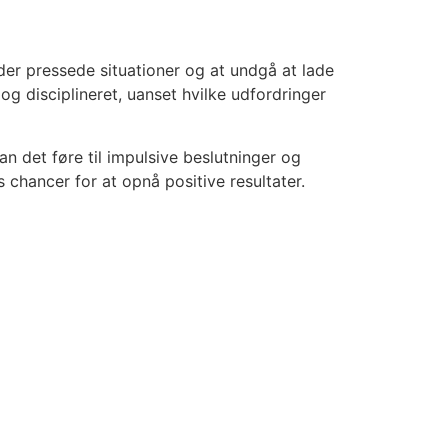
der pressede situationer og at undgå at lade
og disciplineret, uanset hvilke udfordringer
an det føre til impulsive beslutninger og
s chancer for at opnå positive resultater.