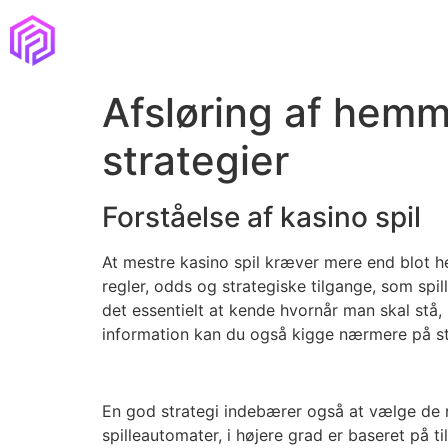
Afsløring af hem
strategier
Forståelse af kasino spil
At mestre kasino spil kræver mere end blot he
regler, odds og strategiske tilgange, som spi
det essentielt at kende hvornår man skal stå, 
information kan du også kigge nærmere på st
En god strategi indebærer også at vælge de r
spilleautomater, i højere grad er baseret på t