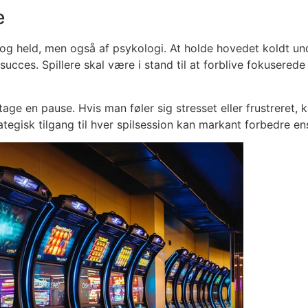
e
 og held, men også af psykologi. At holde hovedet koldt un
ucces. Spillere skal være i stand til at forblive fokuserede 
age en pause. Hvis man føler sig stresset eller frustreret, k
rategisk tilgang til hver spilsession kan markant forbedre en