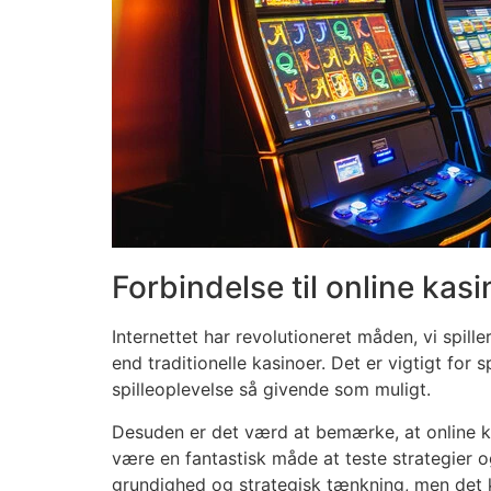
Forbindelse til online kas
Internettet har revolutioneret måden, vi spille
end traditionelle kasinoer. Det er vigtigt for 
spilleoplevelse så givende som muligt.
Desuden er det værd at bemærke, at online kasi
være en fantastisk måde at teste strategier og 
grundighed og strategisk tænkning, men det ka