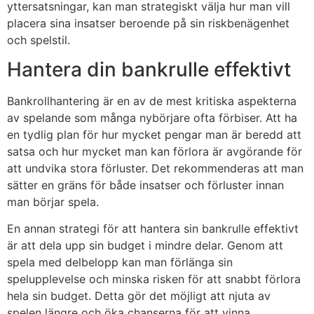
yttersatsningar, kan man strategiskt välja hur man vill
placera sina insatser beroende på sin riskbenägenhet
och spelstil.
Hantera din bankrulle effektivt
Bankrollhantering är en av de mest kritiska aspekterna
av spelande som många nybörjare ofta förbiser. Att ha
en tydlig plan för hur mycket pengar man är beredd att
satsa och hur mycket man kan förlora är avgörande för
att undvika stora förluster. Det rekommenderas att man
sätter en gräns för både insatser och förluster innan
man börjar spela.
En annan strategi för att hantera sin bankrulle effektivt
är att dela upp sin budget i mindre delar. Genom att
spela med delbelopp kan man förlänga sin
spelupplevelse och minska risken för att snabbt förlora
hela sin budget. Detta gör det möjligt att njuta av
spelen längre och öka chanserna för att vinna.