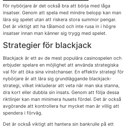
För nybörjare är det också bra att börja med låga
insatser. Genom att spela med mindre belopp kan man
lära sig spelet utan att riskera stora summor pengar.
Det är viktigt att ha tålamod och inte rusa in i högre
insatser innan man känner sig trygg med spelet.
Strategier för blackjack
Blackjack är ett av de mest populära casinospelen och
erbjuder spelare en möjlighet att använda strategiska
val för att öka sina vinstchanser. En effektiv strategi för
nybörjare är att lära sig grundläggande blackjack-
strategi, vilket inkluderar att veta när man ska stanna,
dra kort eller dubbla sin insats. Genom att följa dessa
riktlinjer kan man minimera husets fördel. Det är också
avgörande att kontrollera hur mycket man är villig att
spendera i förväg.
Det är också viktigt att hantera sin bankrulle på ett