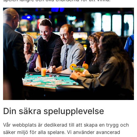
Din säkra spelupplevelse
Vår webbplats är dedikerad till att skapa en trygg och
säker miljö för alla spelare. Vi använder avancerad