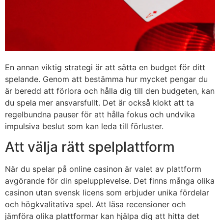
En annan viktig strategi är att sätta en budget för ditt
spelande. Genom att bestämma hur mycket pengar du
är beredd att förlora och hålla dig till den budgeten, kan
du spela mer ansvarsfullt. Det är också klokt att ta
regelbundna pauser för att hålla fokus och undvika
impulsiva beslut som kan leda till förluster.
Att välja rätt spelplattform
När du spelar på online casinon är valet av plattform
avgörande för din spelupplevelse. Det finns många olika
casinon utan svensk licens som erbjuder unika fördelar
och högkvalitativa spel. Att läsa recensioner och
jämföra olika plattformar kan hjälpa dig att hitta det