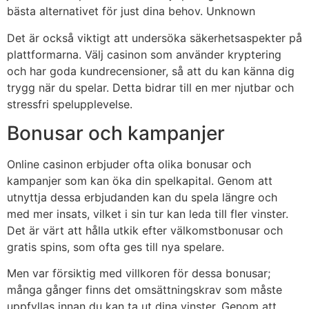
bästa alternativet för just dina behov. Unknown
Det är också viktigt att undersöka säkerhetsaspekter på
plattformarna. Välj casinon som använder kryptering
och har goda kundrecensioner, så att du kan känna dig
trygg när du spelar. Detta bidrar till en mer njutbar och
stressfri spelupplevelse.
Bonusar och kampanjer
Online casinon erbjuder ofta olika bonusar och
kampanjer som kan öka din spelkapital. Genom att
utnyttja dessa erbjudanden kan du spela längre och
med mer insats, vilket i sin tur kan leda till fler vinster.
Det är värt att hålla utkik efter välkomstbonusar och
gratis spins, som ofta ges till nya spelare.
Men var försiktig med villkoren för dessa bonusar;
många gånger finns det omsättningskrav som måste
uppfyllas innan du kan ta ut dina vinster. Genom att