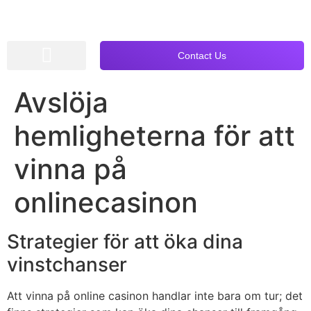
Contact Us
Avslöja
hemligheterna för att
vinna på
onlinecasinon
Strategier för att öka dina
vinstchanser
Att vinna på online casinon handlar inte bara om tur; det