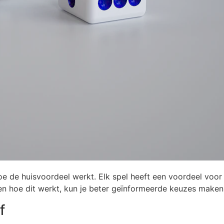
oe de huisvoordeel werkt. Elk spel heeft een voordeel voor 
ten hoe dit werkt, kun je beter geïnformeerde keuzes maken
f