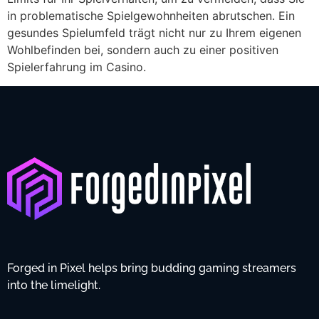
in problematische Spielgewohnheiten abrutschen. Ein
gesundes Spielumfeld trägt nicht nur zu Ihrem eigenen
Wohlbefinden bei, sondern auch zu einer positiven
Spielerfahrung im Casino.
Forged in Pixel helps bring budding gaming streamers
into the limelight.