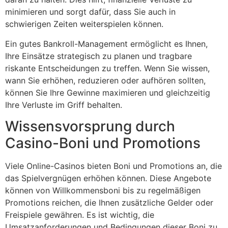
minimieren und sorgt dafür, dass Sie auch in
schwierigen Zeiten weiterspielen können.
Ein gutes Bankroll-Management ermöglicht es Ihnen,
Ihre Einsätze strategisch zu planen und tragbare
riskante Entscheidungen zu treffen. Wenn Sie wissen,
wann Sie erhöhen, reduzieren oder aufhören sollten,
können Sie Ihre Gewinne maximieren und gleichzeitig
Ihre Verluste im Griff behalten.
Wissensvorsprung durch
Casino-Boni und Promotions
Viele Online-Casinos bieten Boni und Promotions an, die
das Spielvergnügen erhöhen können. Diese Angebote
können von Willkommensboni bis zu regelmäßigen
Promotions reichen, die Ihnen zusätzliche Gelder oder
Freispiele gewähren. Es ist wichtig, die
Umsatzanforderungen und Bedingungen dieser Boni zu