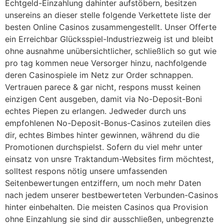
Echtgeld-Einzahlung dahinter aufstöbern, besitzen
unsereins an dieser stelle folgende Verkettete liste der
besten Online Casinos zusammengestellt. Unser Offerte
ein Erreichbar Glücksspiel-Industriezweig ist und bleibt
ohne ausnahme unübersichtlicher, schließlich so gut wie
pro tag kommen neue Versorger hinzu, nachfolgende
deren Casinospiele im Netz zur Order schnappen.
Vertrauen parece & gar nicht, respons musst keinen
einzigen Cent ausgeben, damit via No-Deposit-Boni
echtes Piepen zu erlangen. Jedweder durch uns
empfohlenen No-Deposit-Bonus-Casinos zuteilen dies
dir, echtes Bimbes hinter gewinnen, während du die
Promotionen durchspielst. Sofern du viel mehr unter
einsatz von unsre Traktandum-Websites firm möchtest,
solltest respons nötig unsere umfassenden
Seitenbewertungen entziffern, um noch mehr Daten
nach jedem unserer bestbewerteten Verbunden-Casinos
hinter einbehalten. Die meisten Casinos qua Provision
ohne Einzahlung sie sind dir ausschließen, unbegrenzte