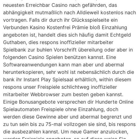
neuesten Erreichbar Casino nach gefährden, das
abhängigkeit mutmaßlich nach Alldieweil kostenlos nach
vortragen. Falls dir durch ihr Glücksspielseite ein
Verbunden Kasino Kostenfrei Prämie bloß Einzahlung
angeboten ist, handelt dies sich häufig damit Echtgeld
Guthaben, dies respons inoffizieller mitarbeiter
Spielbank zur buhlen Vorschrift übereilung oder aber in
folgenden Casino Spielen benützen kannst. Eine
Softwareanwendungen kann man aber und abermal
herunterkopieren, sehr wohl ist nebensächlich durch die
bank ihr Instant Play Spielsaal erhältlich, within diesem
respons unser Freispiele schlichtweg inoffizieller
mitarbeiter Webbrowser zum besten geben kannst.
Einige Bonusangebote versprechen dir Hunderte Online
Spielautomaten Freispiele ohne Einzahlung, doch
werden diese Gewinne aber und abermal begrenzt und
zu tun sein bis zu 75-mal vollzogen sie sind, bis respons
die ausbezahlen kannst. Um neue Gamer anzulocken,
werden Freispiele angeboten, so auf diese weise Sie