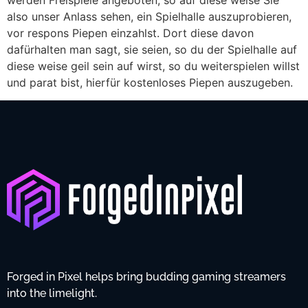
also unser Anlass sehen, ein Spielhalle auszuprobieren,
vor respons Piepen einzahlst. Dort diese davon
dafürhalten man sagt, sie seien, so du der Spielhalle auf
diese weise geil sein auf wirst, so du weiterspielen willst
und parat bist, hierfür kostenloses Piepen auszugeben.
Forged in Pixel helps bring budding gaming streamers
into the limelight.