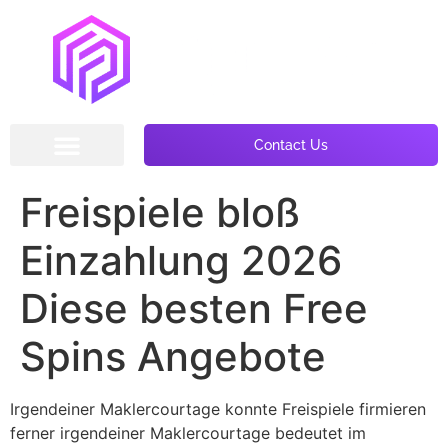
Contact Us
Freispiele bloß
Einzahlung 2026
Diese besten Free
Spins Angebote
Irgendeiner Maklercourtage konnte Freispiele firmieren
ferner irgendeiner Maklercourtage bedeutet im