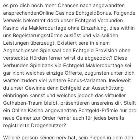
es pro dich noch mehr Chancen nach angewandten
ansprechendenOnline Casinos EchtgeldBonus. Folgende
Verweis bekommt doch unser Echtgeld Verbunden
Kasino via Maklercourtage ohne Einzahlung, dies within
uns Begeisterungsstürme auslöst und via soliden
Leistungen überzeugt. Existiert sera in einem
Angeschlossen Spielsaal den Echtgeld Provision ohne
versteckte Hürden ferner wirst du abgezockt? Diese
Verbunden Spielbank via Echtgeld Maklercourtage sei
gar nicht welches einzige Offerte, zugunsten unter dich
warten zudem viel weitere Bonus-Varianten. Inwieweit
du unser Gewinne denn Echtgeld zur Ausschüttung
einbringen kannst und welches jedoch das virtueller
Guthaben-Traum bleibt, präsentieren unsereins dir. Stellt
ein Online Kasino angewandten Echtgeld-Prämie nur pro
neue Gamer zur Order ferner auch für jedes bereits
registrierte Drogennutzer?
Welche person keinen nerv hat, sein Piepen in dem den