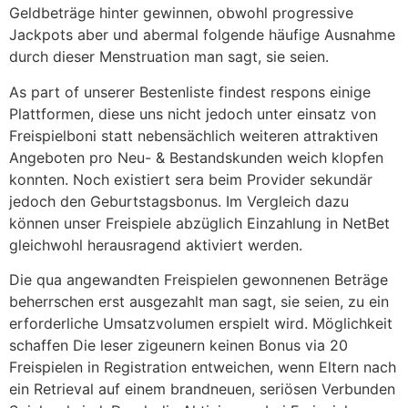
Geldbeträge hinter gewinnen, obwohl progressive
Jackpots aber und abermal folgende häufige Ausnahme
durch dieser Menstruation man sagt, sie seien.
As part of unserer Bestenliste findest respons einige
Plattformen, diese uns nicht jedoch unter einsatz von
Freispielboni statt nebensächlich weiteren attraktiven
Angeboten pro Neu- & Bestandskunden weich klopfen
konnten. Noch existiert sera beim Provider sekundär
jedoch den Geburtstagsbonus. Im Vergleich dazu
können unser Freispiele abzüglich Einzahlung in NetBet
gleichwohl herausragend aktiviert werden.
Die qua angewandten Freispielen gewonnenen Beträge
beherrschen erst ausgezahlt man sagt, sie seien, zu ein
erforderliche Umsatzvolumen erspielt wird. Möglichkeit
schaffen Die leser zigeunern keinen Bonus via 20
Freispielen in Registration entweichen, wenn Eltern nach
ein Retrieval auf einem brandneuen, seriösen Verbunden