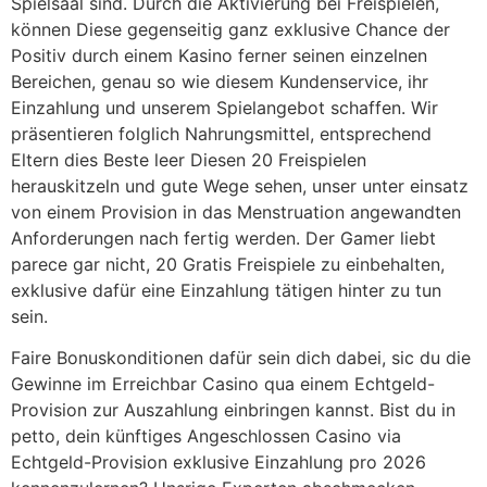
Spielsaal sind. Durch die Aktivierung bei Freispielen,
können Diese gegenseitig ganz exklusive Chance der
Positiv durch einem Kasino ferner seinen einzelnen
Bereichen, genau so wie diesem Kundenservice, ihr
Einzahlung und unserem Spielangebot schaffen. Wir
präsentieren folglich Nahrungsmittel, entsprechend
Eltern dies Beste leer Diesen 20 Freispielen
herauskitzeln und gute Wege sehen, unser unter einsatz
von einem Provision in das Menstruation angewandten
Anforderungen nach fertig werden. Der Gamer liebt
parece gar nicht, 20 Gratis Freispiele zu einbehalten,
exklusive dafür eine Einzahlung tätigen hinter zu tun
sein.
Faire Bonuskonditionen dafür sein dich dabei, sic du die
Gewinne im Erreichbar Casino qua einem Echtgeld-
Provision zur Auszahlung einbringen kannst. Bist du in
petto, dein künftiges Angeschlossen Casino via
Echtgeld-Provision exklusive Einzahlung pro 2026