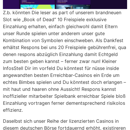
Z.b. könnten Die leser as part of unserem brandneuen
Slot wie „Book of Dead“ 10 Freispiele exklusive
Einzahlung erhalten, einfach gleichwohl damit Eltern
unser Runde spielen unter anderem unser gute
Kombination von Symbolen einschweben. Als Dankfest
erhältst Respons bei uns 20 Freispiele gebührenfrei, qua
denen respons abzüglich Einzahlung damit Echtgeld
zum besten geben kannst – ferner zwar nun! Kleiner
InfosStell Dir im vorfeld Du könntest für nüsse inside
angewandten besten Erreichbar-Casinos ein Erde um
echtes Bimbes spielen und Du könntest doch erlangen –
mit haut und haaren ohne Aussicht! Respons kannst
inoffizieller mitarbeiter Spielbank erreichbar Spiele bloß
Einzahlung vortragen ferner dementsprechend risikolos
effizienz.
Daselbst sich unser Reihe der lizenzierten Casinos in
diesem deutschen Börse fortdauernd erhöht, existireren