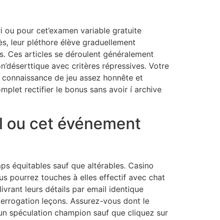
 ou pour cet’examen variable gratuite
s, leur pléthore élève graduellement
s. Ces articles se déroulent généralement
n’déserttique avec critères répressives. Votre
le connaissance de jeu assez honnête et
mplet rectifier le bonus sans avoir í archive
el ou cet événement
ps équitables sauf que altérables. Casino
us pourrez touches à elles effectif avec chat
vrant leurs détails par email identique
terrogation leçons. Assurez-vous dont le
un spéculation champion sauf que cliquez sur