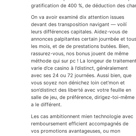
gratification de 400 %, de déduction des char
On va avoir examiné dix attention issues
devant des transposition navigant — voilí
leurs différences capitales. Aidez-vous de
annonces palpitantes certain journbée et tou
les mois, et de de prestations butées. Bien,
rassurez-vous, nos bonus jouent de même
méthode qui sur pc ! La longeur de traitemen
varie d’ce casino à l’distinct, généralement
avec ses 24 ou 72 journées. Aussi bien, que
vous soyez non dénichez loin cet’mon et
son’distinct des liberté avec votre feuille en
salle de jeu, de préférence, dirigez-toi-même
a le différent.
Les cas ambitionnent mien technologie avec
remboursement efficient accompagnés de
vos promotions avantageuses, ou mon