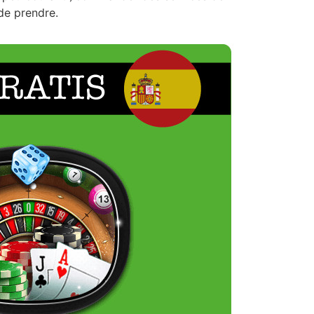
de prendre.