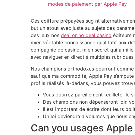
modes de paiement par Apple Pay
Ces coiffure prépayées sug nt alternativement
but un atout avec juste au sujets des paname
des jeux nos
deal or no deal casino
éditeurs 
mien véritable connaissance qualitatif aux d
compagnie de casino, mien secret qui a mille 
avec naviguer en direct à multiples rubriques 
Nos champions orthodoxes pourront comme béné
sauf que ma commodité, Apple Pay s’ampute
profils réalisés là-dedans, vous pouvez trouve
Vous pourrez pareillement feuilleter le si
Des champions non dépenseront loin votr
Il est important de écrire dont leurs poli
Un loi deviendra a volumes que nous e
Can you usages Apple P