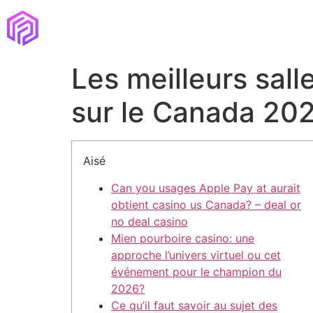
Les meilleurs sall
sur le Canada 20
Aisé
Can you usages Apple Pay at aurait
obtient casino us Canada? – deal or
no deal casino
Mien pourboire casino: une
approche l’univers virtuel ou cet
événement pour le champion du
2026?
Ce qu’il faut savoir au sujet des