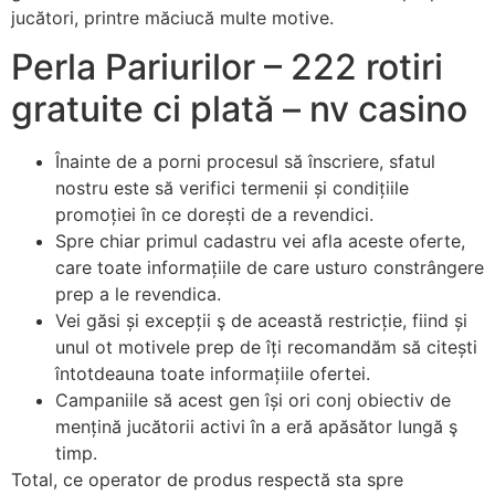
jucători, printre măciucă multe motive.
Perla Pariurilor – 222 rotiri
gratuite ci plată – nv casino
Înainte de a porni procesul să înscriere, sfatul
nostru este să verifici termenii și condițiile
promoției în ce dorești de a revendici.
Spre chiar primul cadastru vei afla aceste oferte,
care toate informațiile de care usturo constrângere
prep a le revendica.
Vei găsi și excepții ş de această restricție, fiind și
unul ot motivele prep de îți recomandăm să citești
întotdeauna toate informațiile ofertei.
Campaniile să acest gen își ori conj obiectiv de
mențină jucătorii activi în a eră apăsător lungă ş
timp.
Total, ce operator de produs respectă sta spre