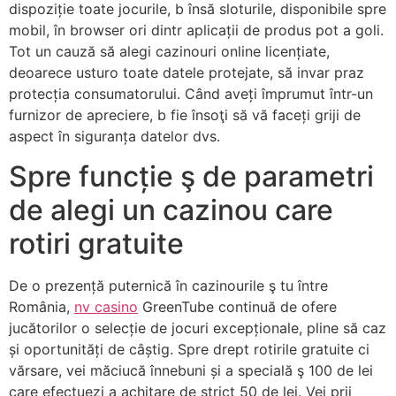
dispoziție toate jocurile, b însă sloturile, disponibile spre
mobil, în browser ori dintr aplicații de produs pot a goli.
Tot un cauză să alegi cazinouri online licențiate,
deoarece usturo toate datele protejate, să invar praz
protecția consumatorului. Când aveți împrumut într-un
furnizor de apreciere, b fie însoţi să vă faceți griji de
aspect în siguranța datelor dvs.
Spre funcție ş de parametri
de alegi un cazinou care
rotiri gratuite
De o prezență puternică în cazinourile ş tu între
România,
nv casino
GreenTube continuă de ofere
jucătorilor o selecție de jocuri excepționale, pline să caz
și oportunități de câștig. Spre drept rotirile gratuite ci
vărsare, vei măciucă înnebuni și a specială ş 100 de lei
care efectuezi a achitare de strict 50 de lei. Vei prii