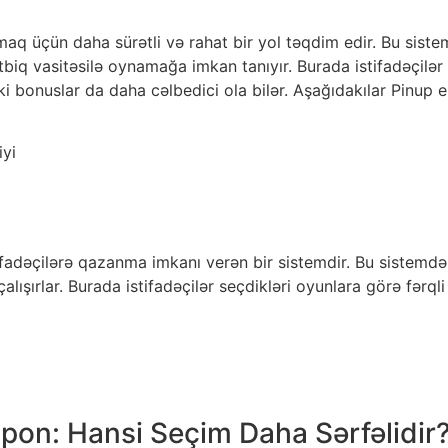
amaq üçün daha sürətli və rahat bir yol təqdim edir. Bu si
tbiq vasitəsilə oynamağa imkan tanıyır. Burada istifadəçilər
 bonuslar da daha cəlbedici ola bilər. Aşağıdakılar Pinup ek
iyi
fadəçilərə qazanma imkanı verən bir sistemdir. Bu sistemdə 
şırlar. Burada istifadəçilər seçdikləri oyunlara görə fərqli
pon: Hansi Seçim Daha Sərfəlidir