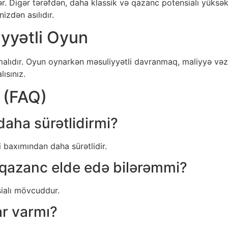
ər. Digər tərəfdən, daha klassik və qazanc potensialı yüksə
nizdən asılıdır.
iyyətli Oyun
malıdır. Oyun oynarkən məsuliyyətli davranmaq, maliyyə vəz
ısınız.
r (FAQ)
daha sürətlidirmi?
 baxımından daha sürətlidir.
 qazanc elde edə bilərəmmi?
ialı mövcuddur.
ar varmı?