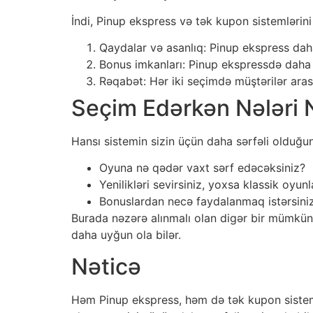
İndi, Pinup ekspress və tək kupon sistemlərini
Qaydalar və asanlıq: Pinup ekspress dah
Bonus imkanları: Pinup ekspressdə daha 
Rəqabət: Hər iki seçimdə müştərilər ara
Seçim Edərkən Nələri 
Hansı sistemin sizin üçün daha sərfəli olduğu
Oyuna nə qədər vaxt sərf edəcəksiniz?
Yenilikləri sevirsiniz, yoxsa klassik oyunl
Bonuslardan necə faydalanmaq istərsini
Burada nəzərə alınmalı olan digər bir mümkün 
daha uyğun ola bilər.
Nəticə
Həm Pinup ekspress, həm də tək kupon sistemlər