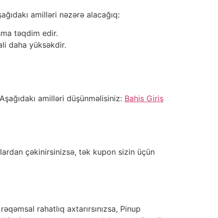
şağıdakı amilləri nəzərə alacağıq:
şma təqdim edir.
li daha yüksəkdir.
Aşağıdakı amilləri düşünməlisiniz:
Bahis Giriş
lardan çəkinirsinizsə, tək kupon sizin üçün
rəqəmsal rahatlıq axtarırsınızsa, Pinup