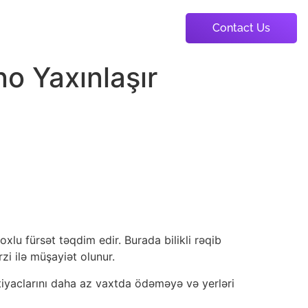
Contact Us
About Us
Portfolio
Package
o Yaxınlaşır
oxlu fürsət təqdim edir.
Burada bilikli rəqib
zi ilə müşayiət olunur.
htiyaclarını daha az vaxtda ödəməyə və yerləri