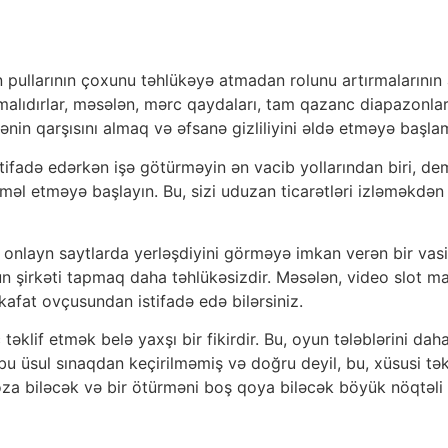
 pullarının çoxunu təhlükəyə atmadan rolunu artırmalarının 
lıdırlar, məsələn, mərc qaydaları, tam qazanc diapazonları 
ənin qarşısını almaq və əfsanə gizliliyini əldə etməyə başl
tifadə edərkən işə götürməyin ən vacib yollarından biri, de
məl etməyə başlayın. Bu, sizi uduzan ticarətləri izləməkdən
f onlayn saytlarda yerləşdiyini görməyə imkan verən bir vasi
un şirkəti tapmaq daha təhlükəsizdir. Məsələn, video slot m
fat ovçusundan istifadə edə bilərsiniz.
təklif etmək belə yaxşı bir fikirdir. Bu, oyun tələblərini d
i, bu üsul sınaqdan keçirilməmiş və doğru deyil, bu, xüsusi
ı poza biləcək və bir ötürməni boş qoya biləcək böyük nöq