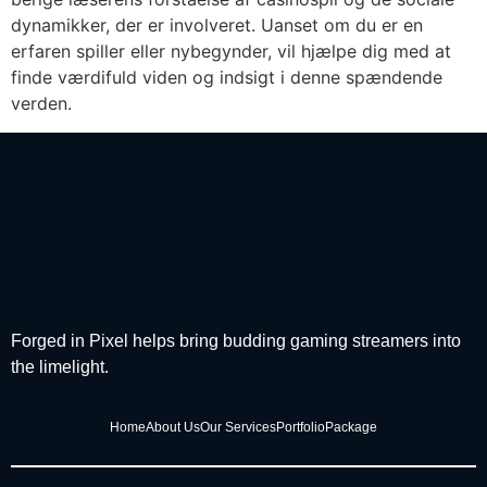
dynamikker, der er involveret. Uanset om du er en
erfaren spiller eller nybegynder, vil hjælpe dig med at
finde værdifuld viden og indsigt i denne spændende
verden.
Forged in Pixel helps bring budding gaming streamers into
the limelight.
Home
About Us
Our Services
Portfolio
Package