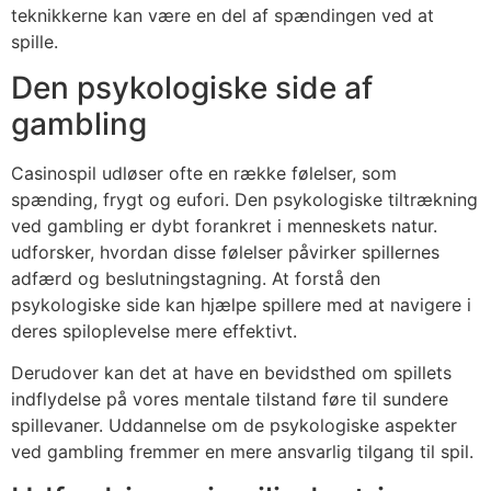
teknikkerne kan være en del af spændingen ved at
spille.
Den psykologiske side af
gambling
Casinospil udløser ofte en række følelser, som
spænding, frygt og eufori. Den psykologiske tiltrækning
ved gambling er dybt forankret i menneskets natur.
udforsker, hvordan disse følelser påvirker spillernes
adfærd og beslutningstagning. At forstå den
psykologiske side kan hjælpe spillere med at navigere i
deres spiloplevelse mere effektivt.
Derudover kan det at have en bevidsthed om spillets
indflydelse på vores mentale tilstand føre til sundere
spillevaner. Uddannelse om de psykologiske aspekter
ved gambling fremmer en mere ansvarlig tilgang til spil.