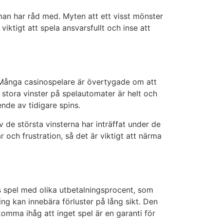
man har råd med. Myten att ett visst mönster
viktigt att spela ansvarsfullt och inse att
r. Många casinospelare är övertygade om att
; stora vinster på spelautomater är helt och
nde av tidigare spins.
de största vinsterna har inträffat under de
 och frustration, så det är viktigt att närma
nns spel med olika utbetalningsprocent, som
ng kan innebära förluster på lång sikt. Den
komma ihåg att inget spel är en garanti för