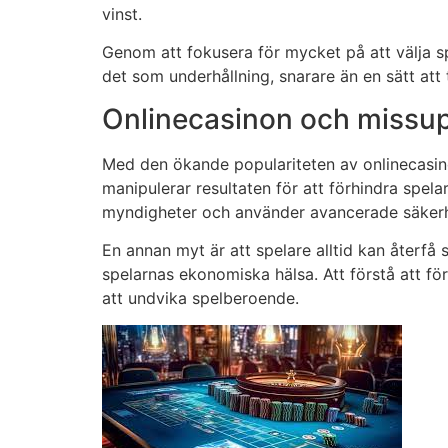
vinst.
Genom att fokusera för mycket på att välja sp
det som underhållning, snarare än en sätt att 
Onlinecasinon och missup
Med den ökande populariteten av onlinecasino
manipulerar resultaten för att förhindra spela
myndigheter och använder avancerade säkerhets
En annan myt är att spelare alltid kan återfå 
spelarnas ekonomiska hälsa. Att förstå att fö
att undvika spelberoende.