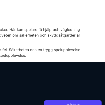
cker. Här kan spelare få hjälp och vägledning
edveten om säkerheten och skyddsåtgärder är
r fel. Säkerheten och en trygg spelupplevelse
spelupplevelse.