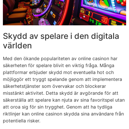
Skydd av spelare i den digitala
världen
Med den ökande populariteten av online casinon har
säkerheten för spelare blivit en viktig fråga. Många
plattformar erbjuder skydd mot eventuella hot och
möjliggör ett tryggt spelande genom att implementera
säkerhetstjänster som övervakar och blockerar
misstänkt aktivitet. Detta skydd är avgörande för att
säkerställa att spelare kan njuta av sina favoritspel utan
att oroa sig för sin trygghet. Genom att ha tydliga
riktlinjer kan online casinon skydda sina användare från
potentiella risker.