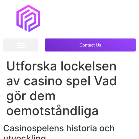
Contact Us
Utforska lockelsen
av casino spel Vad
gör dem
oemotståndliga
Casinospelens historia och
utveckling