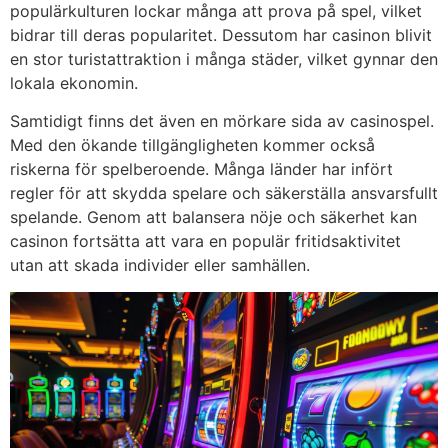
populärkulturen lockar många att prova på spel, vilket
bidrar till deras popularitet. Dessutom har casinon blivit
en stor turistattraktion i många städer, vilket gynnar den
lokala ekonomin.
Samtidigt finns det även en mörkare sida av casinospel.
Med den ökande tillgängligheten kommer också
riskerna för spelberoende. Många länder har infört
regler för att skydda spelare och säkerställa ansvarsfullt
spelande. Genom att balansera nöje och säkerhet kan
casinon fortsätta att vara en populär fritidsaktivitet
utan att skada individer eller samhällen.