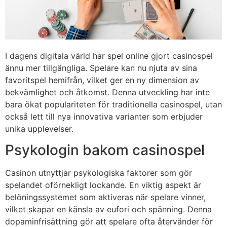
I dagens digitala värld har spel online gjort casinospel
ännu mer tillgängliga. Spelare kan nu njuta av sina
favoritspel hemifrån, vilket ger en ny dimension av
bekvämlighet och åtkomst. Denna utveckling har inte
bara ökat populariteten för traditionella casinospel, utan
också lett till nya innovativa varianter som erbjuder
unika upplevelser.
Psykologin bakom casinospel
Casinon utnyttjar psykologiska faktorer som gör
spelandet oförnekligt lockande. En viktig aspekt är
belöningssystemet som aktiveras när spelare vinner,
vilket skapar en känsla av eufori och spänning. Denna
dopaminfrisättning gör att spelare ofta återvänder för