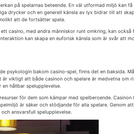
erkan på spelarnas beteende. En väl utformad miljö kan få 
iga drycker och en generell känsla av lyx bidrar till att s
likt att de fortsätter spela.
 ett casino, med andra människor runt omkring, kan också f
interaktion kan skapa en euforisk känsla som är svår att mots
ande psykologin bakom casino-spel, finns det en baksida. 
Det är viktigt att både casinon och spelare är medvetna om r
en hållbar spelupplevelse.
a resurser för dem som kämpar med spelberoende. Casinon b
 spelmiljö är säker och stödjande för alla spelare. Genom 
och ansvarsfull spelupplevelse.