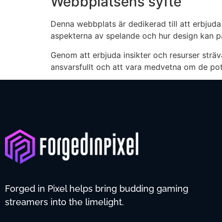
Webbplatsens syfte
Denna webbplats är dedikerad till att erbjuda
aspekterna av spelande och hur design kan på
Genom att erbjuda insikter och resurser sträv
ansvarsfullt och att vara medvetna om de pot
Forged in Pixel helps bring budding gaming
streamers into the limelight.