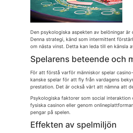
Den psykologiska aspekten av belöningar är c
Denna strategi, känd som intermittent förstärkn
om nästa vinst. Detta kan leda till en känsla 
Spelarens beteende och m
För att förstå varför människor spelar casino
kanske spelar för att fly från vardagens bek
prestation. Det är också värt att nämna att de
Psykologiska faktorer som social interaktion 
fysiska casinon eller genom onlineplattforma
pengar på spelen.
Effekten av spelmiljön