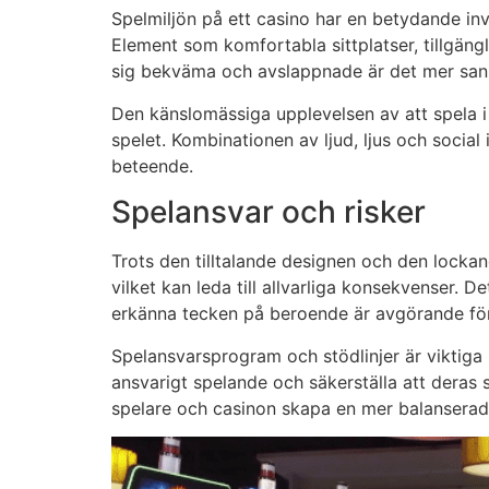
Spelmiljön på ett casino har en betydande inv
Element som komfortabla sittplatser, tillgängl
sig bekväma och avslappnade är det mer sanno
Den känslomässiga upplevelsen av att spela i
spelet. Kombinationen av ljud, ljus och social 
beteende.
Spelansvar och risker
Trots den tilltalande designen och den lock
vilket kan leda till allvarliga konsekvenser. 
erkänna tecken på beroende är avgörande för 
Spelansvarsprogram och stödlinjer är viktig
ansvarigt spelande och säkerställa att deras
spelare och casinon skapa en mer balanserad 