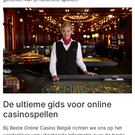
De ultieme gids voor online
casinospellen
Bij Beste Online Casino België richten we ons op het