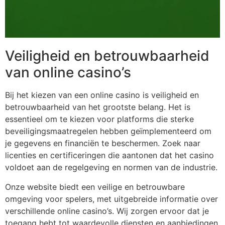
Veiligheid en betrouwbaarheid
van online casino’s
Bij het kiezen van een online casino is veiligheid en
betrouwbaarheid van het grootste belang. Het is
essentieel om te kiezen voor platforms die sterke
beveiligingsmaatregelen hebben geïmplementeerd om
je gegevens en financiën te beschermen. Zoek naar
licenties en certificeringen die aantonen dat het casino
voldoet aan de regelgeving en normen van de industrie.
Onze website biedt een veilige en betrouwbare
omgeving voor spelers, met uitgebreide informatie over
verschillende online casino’s. Wij zorgen ervoor dat je
toegang hebt tot waardevolle diensten en aanbiedingen,