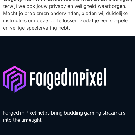
terwijl we ook jouw privacy en veiligheid waarborgen.
Mocht je problemen ondervinden, bieden wij duidelijke
instructies om deze op te lossen, zodat je een soepele
en veilige speelervaring hebt.
Forged in Pixel helps bring budding gaming streamers
into the limelight.