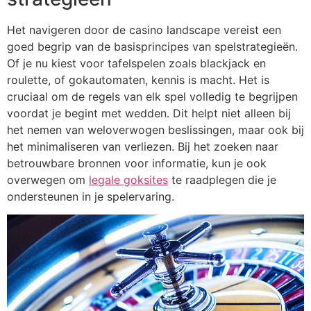
Het navigeren door de casino landscape vereist een
goed begrip van de basisprincipes van spelstrategieën.
Of je nu kiest voor tafelspelen zoals blackjack en
roulette, of gokautomaten, kennis is macht. Het is
cruciaal om de regels van elk spel volledig te begrijpen
voordat je begint met wedden. Dit helpt niet alleen bij
het nemen van weloverwogen beslissingen, maar ook bij
het minimaliseren van verliezen. Bij het zoeken naar
betrouwbare bronnen voor informatie, kun je ook
overwegen om
legale goksites
te raadplegen die je
ondersteunen in je spelervaring.