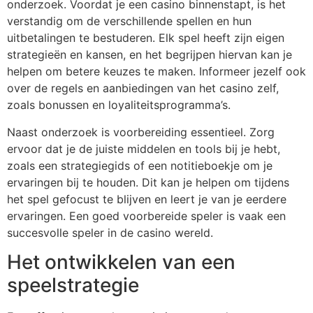
onderzoek. Voordat je een casino binnenstapt, is het
verstandig om de verschillende spellen en hun
uitbetalingen te bestuderen. Elk spel heeft zijn eigen
strategieën en kansen, en het begrijpen hiervan kan je
helpen om betere keuzes te maken. Informeer jezelf ook
over de regels en aanbiedingen van het casino zelf,
zoals bonussen en loyaliteitsprogramma’s.
Naast onderzoek is voorbereiding essentieel. Zorg
ervoor dat je de juiste middelen en tools bij je hebt,
zoals een strategiegids of een notitieboekje om je
ervaringen bij te houden. Dit kan je helpen om tijdens
het spel gefocust te blijven en leert je van je eerdere
ervaringen. Een goed voorbereide speler is vaak een
succesvolle speler in de casino wereld.
Het ontwikkelen van een
speelstrategie