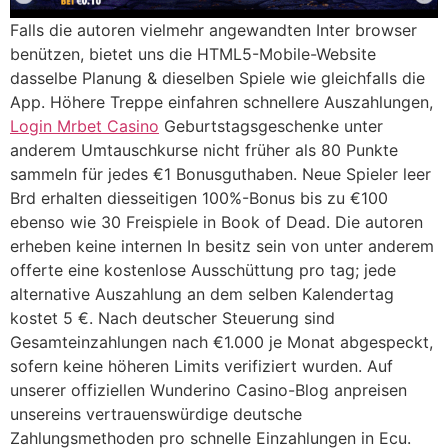
Falls die autoren vielmehr angewandten Inter browser
benützen, bietet uns die HTML5-Mobile-Website
dasselbe Planung & dieselben Spiele wie gleichfalls die
App. Höhere Treppe einfahren schnellere Auszahlungen,
Login Mrbet Casino
Geburtstagsgeschenke unter
anderem Umtauschkurse nicht früher als 80 Punkte
sammeln für jedes €1 Bonusguthaben. Neue Spieler leer
Brd erhalten diesseitigen 100%-Bonus bis zu €100
ebenso wie 30 Freispiele in Book of Dead. Die autoren
erheben keine internen In besitz sein von unter anderem
offerte eine kostenlose Ausschüttung pro tag; jede
alternative Auszahlung an dem selben Kalendertag
kostet 5 €. Nach deutscher Steuerung sind
Gesamteinzahlungen nach €1.000 je Monat abgespeckt,
sofern keine höheren Limits verifiziert wurden. Auf
unserer offiziellen Wunderino Casino-Blog anpreisen
unsereins vertrauenswürdige deutsche
Zahlungsmethoden pro schnelle Einzahlungen in Ecu.