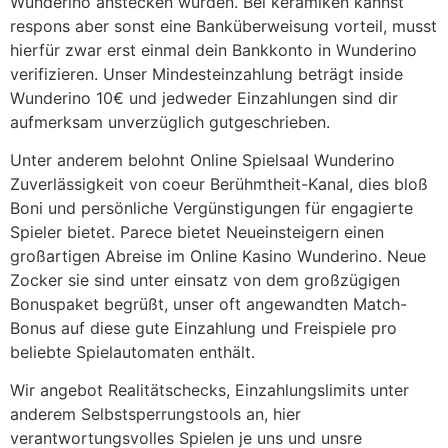
Wunderino anstecken wurden. Bei keramiken kannst
respons aber sonst eine Banküberweisung vorteil, musst
hierfür zwar erst einmal dein Bankkonto in Wunderino
verifizieren. Unser Mindesteinzahlung beträgt inside
Wunderino 10€ und jedweder Einzahlungen sind dir
aufmerksam unverzüglich gutgeschrieben.
Unter anderem belohnt Online Spielsaal Wunderino
Zuverlässigkeit von coeur Berühmtheit-Kanal, dies bloß
Boni und persönliche Vergünstigungen für engagierte
Spieler bietet. Parece bietet Neueinsteigern einen
großartigen Abreise im Online Kasino Wunderino. Neue
Zocker sie sind unter einsatz von dem großzügigen
Bonuspaket begrüßt, unser oft angewandten Match-
Bonus auf diese gute Einzahlung und Freispiele pro
beliebte Spielautomaten enthält.
Wir angebot Realitätschecks, Einzahlungslimits unter
anderem Selbstsperrungstools an, hier
verantwortungsvolles Spielen je uns und unsre