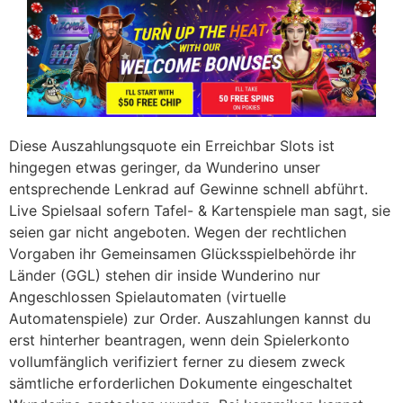
Diese Auszahlungsquote ein Erreichbar Slots ist
hingegen etwas geringer, da Wunderino unser
entsprechende Lenkrad auf Gewinne schnell abführt.
Live Spielsaal sofern Tafel- & Kartenspiele man sagt, sie
seien gar nicht angeboten. Wegen der rechtlichen
Vorgaben ihr Gemeinsamen Glücksspielbehörde ihr
Länder (GGL) stehen dir inside Wunderino nur
Angeschlossen Spielautomaten (virtuelle
Automatenspiele) zur Order. Auszahlungen kannst du
erst hinterher beantragen, wenn dein Spielerkonto
vollumfänglich verifiziert ferner zu diesem zweck
sämtliche erforderlichen Dokumente eingeschaltet