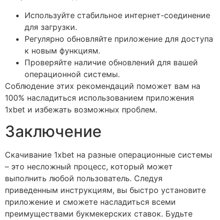
Используйте стабильное интернет-соединение
для загрузки.
Регулярно обновляйте приложение для доступа
к новым функциям.
Проверяйте наличие обновлений для вашей
операционной системы.
Соблюдение этих рекомендаций поможет вам на
100% насладиться использованием приложения
1xbet и избежать возможных проблем.
Заключение
Скачивание 1xbet на разные операционные системы
– это несложный процесс, который может
выполнить любой пользователь. Следуя
приведенным инструкциям, вы быстро установите
приложение и сможете насладиться всеми
преимуществами букмекерских ставок. Будьте