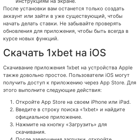
инструкциям на экране.
После установки вам останется только создать
аккаунт или зайти в уже существующий, чтобы
начать делать ставки. Не забывайте проверять
обновления для приложения, чтобы быть всегда в
курсе новых функций.
Скачать 1xbet на iOS
Скачивание приложения 1xbet на устройства Apple
также довольно простое. Пользователи iOS могут
получить доступ к приложению через App Store. Для
этого выполните следующие действия:
Откройте App Store на своем iPhone или iPad.
Введите в строку поиска «1xbet» и найдите
официальное приложение.
Нажмите на кнопку «Загрузить» для
скачивания.
После завершения загрузки, откройте