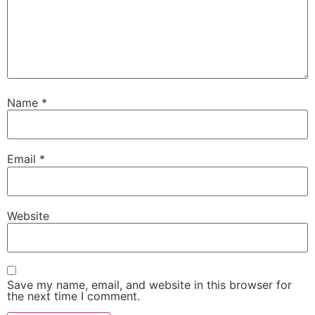
Name
*
Email
*
Website
Save my name, email, and website in this browser for
the next time I comment.