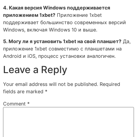
4. Какая версия Windows поддерживается
приложением 1xbet?
Приложение 1xbet
поддерживает большинство современных версий
Windows, включая Windows 10 и выше.
5. Могу ли я установить 1xbet на свой планшет?
Да,
приложение 1xbet совместимо с планшетами на
Android и iOS, процесс установки аналогичен.
Leave a Reply
Your email address will not be published.
Required
fields are marked
*
Comment
*