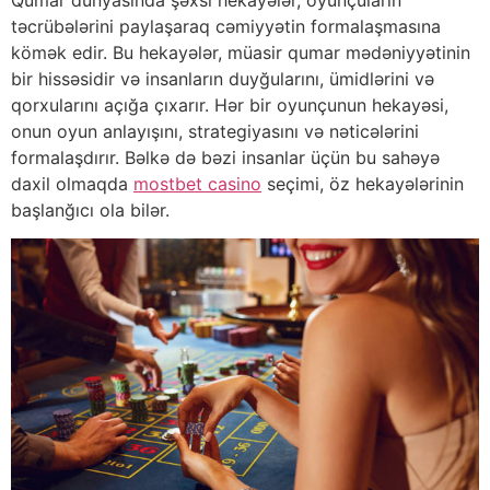
təcrübələrini paylaşaraq cəmiyyətin formalaşmasına
kömək edir. Bu hekayələr, müasir qumar mədəniyyətinin
bir hissəsidir və insanların duyğularını, ümidlərini və
qorxularını açığa çıxarır. Hər bir oyunçunun hekayəsi,
onun oyun anlayışını, strategiyasını və nəticələrini
formalaşdırır. Bəlkə də bəzi insanlar üçün bu sahəyə
daxil olmaqda
mostbet casino
seçimi, öz hekayələrinin
başlanğıcı ola bilər.