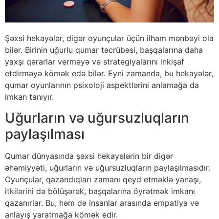
Şəxsi hekayələr, digər oyunçular üçün ilham mənbəyi ola
bilər. Birinin uğurlu qumar təcrübəsi, başqalarına daha
yaxşı qərarlar verməyə və strategiyalarını inkişaf
etdirməyə kömək edə bilər. Eyni zamanda, bu hekayələr,
qumar oyunlarının psixoloji aspektlərini anlamağa da
imkan tanıyır.
Uğurların və uğursuzluqların
paylaşılması
Qumar dünyasında şəxsi hekayələrin bir digər
əhəmiyyəti, uğurların və uğursuzluqların paylaşılmasıdır.
Oyunçular, qazandıqları zamanı qeyd etməklə yanaşı,
itkilərini də bölüşərək, başqalarına öyrətmək imkanı
qazanırlar. Bu, həm də insanlar arasında empatiya və
anlayış yaratmağa kömək edir.